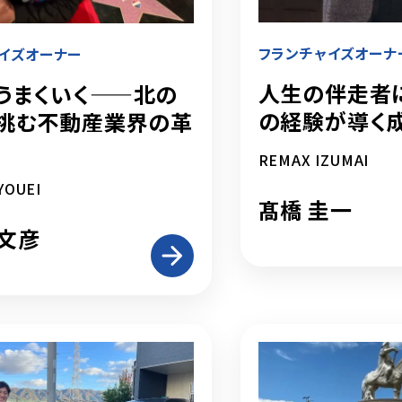
フランチャイズオーナ
イズオーナー
人生の伴走者に
うまくいく——北の
の経験が導く
挑む不動産業界の革
REMAX IZUMAI
YOUEI
髙橋 圭一
文彦