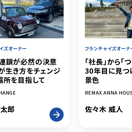
イズオーナー
フランチャイズオーナ
連鎖が必然の決意
「社長」から「
誰もが生き方をチェンジ
――30年目に見
場所を目指して
景色
HANGE
REMAX ANNA HOU
健太郎
佐々木 威人