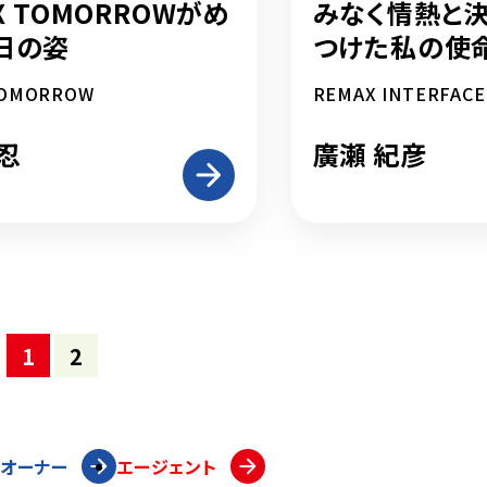
MAX TOMORROWがめ
みなく――情熱
日の姿
つけた私の使
TOMORROW
REMAX INTERFACE
忍
廣瀬 紀彦
1
2
ズオーナー
エージェント