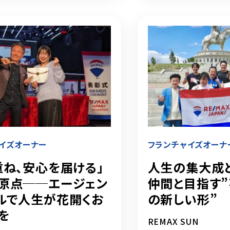
イズオーナー
フランチャイズオーナ
重ね、安心を届ける」
人生の集大成とし
原点──エージェン
仲間と目指す
ルで人生が花開くお
の新しい形”
を
REMAX SUN