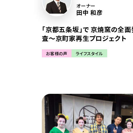
オーナー
田中 和彦
「京都五条坂」で 京焼窯の全
査〜京町家再生プロジェクト
お客様の声
ライフスタイル