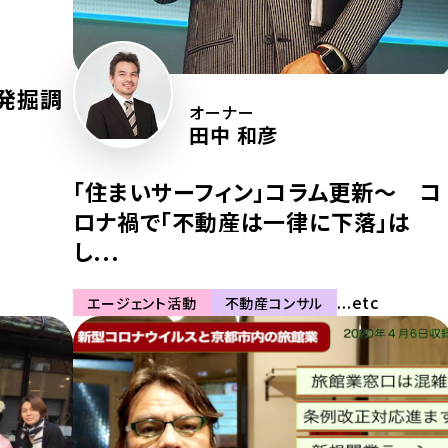
面発掘調
オーナー
田中 和彦
「住まいサーフィン」コラム更新〜 コ
ロナ禍で「不動産は一律に下落」は
し...
...etc
エージェント活動
不動産コンサル