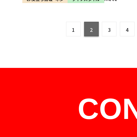
1
2
3
4
CO