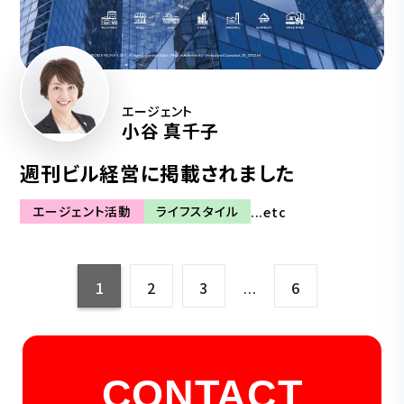
エージェント
小谷 真千子
週刊ビル経営に掲載されました
エージェント活動
ライフスタイル
...etc
1
2
3
6
…
CONTACT