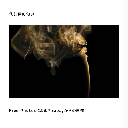
③部屋の匂い
Free-Photos
による
Pixabay
からの画像