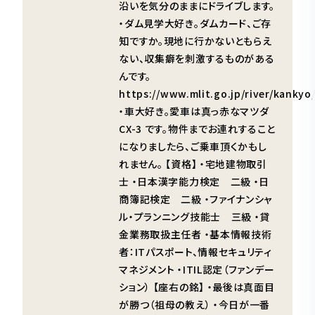
沿いを気分のままにドライブします。
・ダム見学大好き。ダムカード、ご存
知ですか。現地に行かないともらえ
ない、収集癖を刺激するものがある
んです。
https://www.mlit.go.jp/river/kank
・車大好き。愛車は真っ赤なマツダ
CX-3 です。物件までお連れすること
になりましたら、ご乗車頂くかもし
れません。 【資格】 ・宅地建物取引
士 ・日本漢字能力検定 二級 ・日
商簿記検定 二級 ・ファイナンシャ
ル・プランニング技能士 三級 ・貸
金業務取扱主任者 ・基本情報技術
者：ITパスポート、情報セキュリティ
マネジメント ・ITIL認定（ファンデー
ション） 【座右の銘】 ・最後は真面目
が勝つ（祖母の教え） ・今日が一番