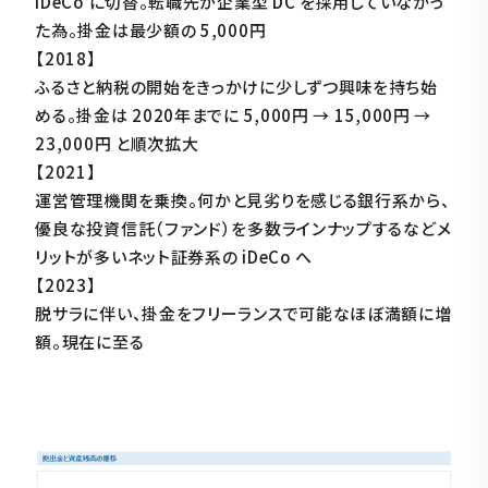
iDeCo に切替。転職先が企業型 DC を採用していなかっ
た為。掛金は最少額の 5,000円
【2018】
ふるさと納税の開始をきっかけに少しずつ興味を持ち始
める。掛金は 2020年までに 5,000円 → 15,000円 →
23,000円 と順次拡大
【2021】
運営管理機関を乗換。何かと見劣りを感じる銀行系から、
優良な投資信託（ファンド）を多数ラインナップするなどメ
リットが多いネット証券系の iDeCo へ
【2023】
脱サラに伴い、掛金をフリーランスで可能なほぼ満額に増
額。現在に至る