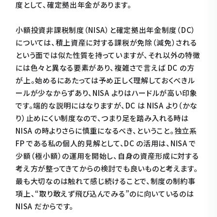
度として、確定拠出年金があります。
小額投資非課税制度（NISA）と確定拠出年金制度（DC）
については、積上資産に対する課税が免除（減免）される
という面では似た性質を持っていますが、それ以外の特徴
には色々と異なる要素があり、複雑さで言えば DC の方
が上。始めるにあたっては予め正しく理解しておくべきル
ールが少なからずあり、NISA よりはハードルが高い印象
です。端的な説明にはなりますが、DC は NISA より（かな
り）止めにくい制度なので、つまり足を踏み入れる時は
NISA の時よりさらに慎重になるべき、ということ。独立系
FP である私の個人的見解として、DC の活用は、NISA で
少額（極小額）の運用を開始し、自身の資産形成に対する
考え方が整ってきてからの検討でも良いものと考えます。
最も大切なのは触れて感じ続けることで、制度の制約事
項上、“取り敢えず飛び込んでみる”のに向いているのは
NISA だからです。