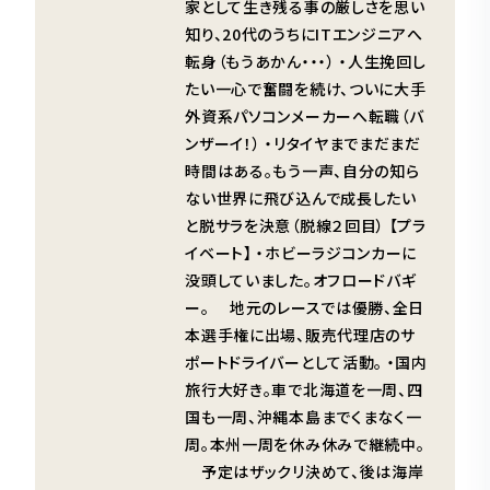
家として生き残る事の厳しさを思い
知り、20代のうちにITエンジニアへ
転身（もうあかん・・・） ・人生挽回し
たい一心で奮闘を続け、ついに大手
外資系パソコンメーカーへ転職（バ
ンザーイ！） ・リタイヤまでまだまだ
時間はある。もう一声、自分の知ら
ない世界に飛び込んで成長したい
と脱サラを決意（脱線２回目） 【プラ
イベート】 ・ホビーラジコンカーに
没頭していました。オフロードバギ
ー。 地元のレースでは優勝、全日
本選手権に出場、販売代理店のサ
ポートドライバーとして活動。 ・国内
旅行大好き。車で北海道を一周、四
国も一周、沖縄本島までくまなく一
周。本州一周を休み休みで継続中。
予定はザックリ決めて、後は海岸