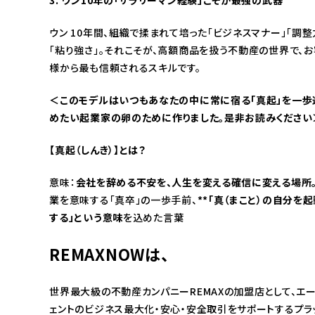
3. ウン10年の「サラリーマン経験」こそが最強の武器
ウン 10年間、組織で揉まれて培った「ビジネスマナー」「調整
「粘り強さ」。それこそが、高額商品を扱う不動産の世界で、お
様から最も信頼されるスキルです。
＜このモデルはいつもあなたの中に常に宿る「真起」を一歩
めたい起業家の卵のために作りました。是非お読みください
【真起（しんき）】とは？
意味：
会社を辞める不安を、人生を変える確信に変える場所
業を意味する「真卒」の一歩手前、
**「真（まこと）の自分を
する」という意味
を込めた言葉
REMAXNOWは、
世界最大級の不動産カンパニーREMAXの加盟店として、エ
ェントのビジネス最大化・安心・安全取引をサポートするプラ