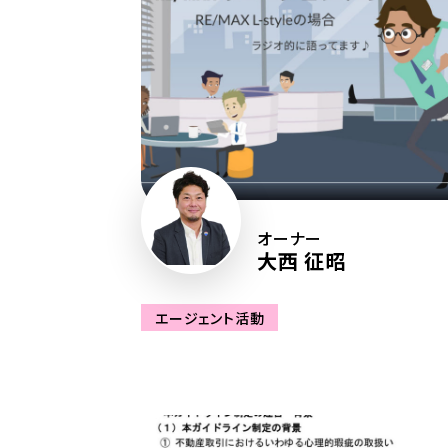
オーナー
大西 征昭
エージェント活動