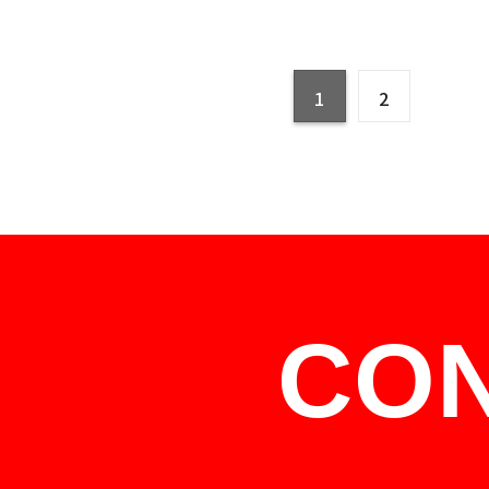
1
2
CO