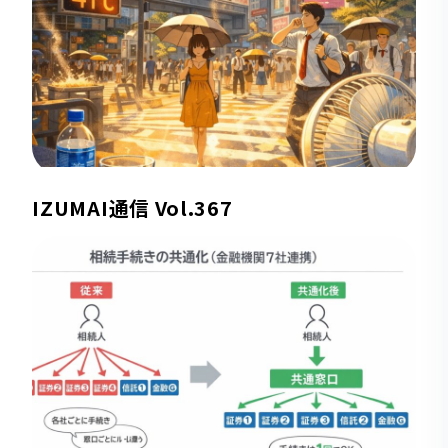
IZUMAI通信 Vol.367