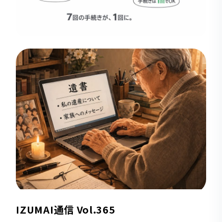
IZUMAI通信 Vol.365