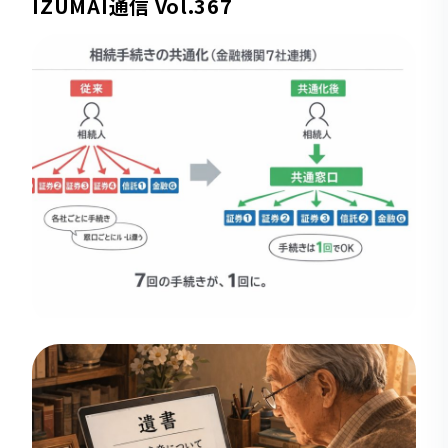
IZUMAI通信 Vol.367