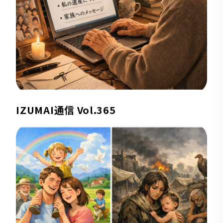
IZUMAI通信 Vol.365