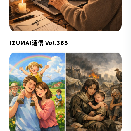
IZUMAI通信 Vol.365