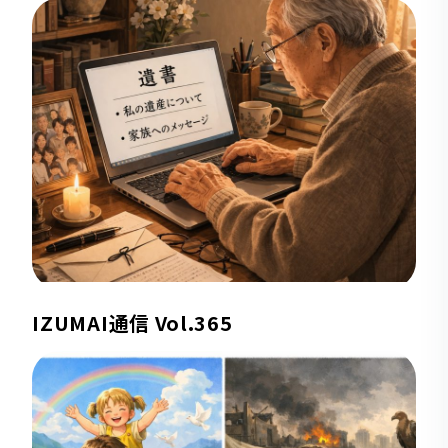
IZUMAI通信 Vol.365