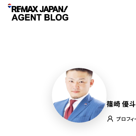
篠崎 優斗
プロフィ