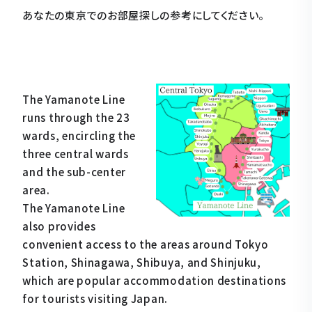
あなたの東京でのお部屋探しの参考にしてください。
The Yamanote Line
runs through the 23
wards, encircling the
three central wards
and the sub-center
area.
The Yamanote Line
also provides
convenient access to the areas around Tokyo
Station, Shinagawa, Shibuya, and Shinjuku,
which are popular accommodation destinations
for tourists visiting Japan.