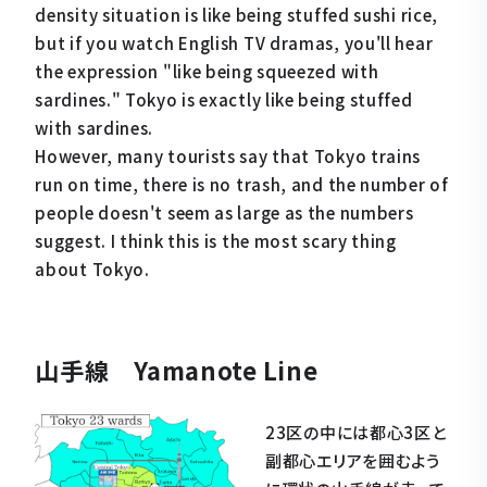
density situation is like being stuffed sushi rice,
but if you watch English TV dramas, you'll hear
the expression "like being squeezed with
sardines." Tokyo is exactly like being stuffed
with sardines.
However, many tourists say that Tokyo trains
run on time, there is no trash, and the number of
people doesn't seem as large as the numbers
suggest. I think this is the most scary thing
about Tokyo.
山手線 Yamanote Line
23区の中には都心3区と
副都心エリアを囲むよう