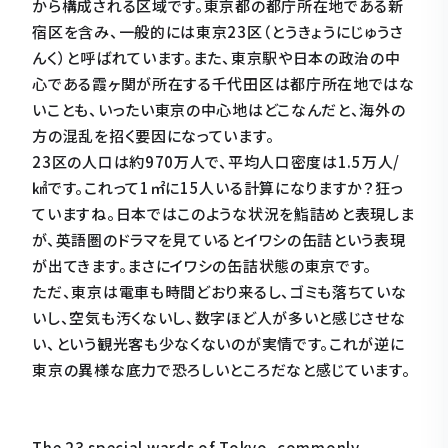
から構成される区域です。東京都の都庁所在地である新
宿区を含み、一般的には東京23区（とうきょうにじゅうさ
んく）と呼ばれています。また、東京駅や日本の政治の中
心である霞ヶ関が所在する千代田区は都庁所在地ではな
いことも、いったい東京の中心地はどこなんだと、海外の
方の混乱を招く要因になっています。
23区の人口は約970万人で、平均人口密度は1.5万人/
㎢です。これって1㎡に15人いる計算になりますか？狂っ
ていますね。日本ではこのような状況を鮨詰めと表現しま
が、英語圏のドラマを見ているとイワシの缶詰という表現
が出てきます。まさにイワシの缶詰状態の東京です。
ただ、東京は電車も時間どおり来るし、ゴミも落ちていな
いし、空気も汚くないし、数字ほど人が多いと感じさせな
い、という観光客も少なくないのが実情です。これが逆に
東京の異様な底力で恐ろしいところだなと感じています。
The 23 special wards of Tokyo, commonly