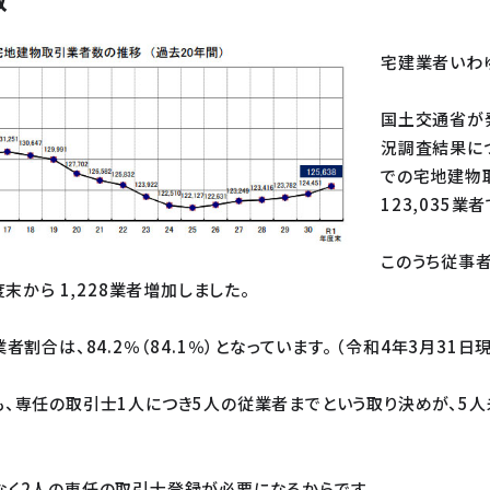
宅建業者いわ
国土交通省が
況調査結果につ
での宅地建物取
123,035業
このうち従事者 
度末から 1,228業者増加しました。
者割合は、84.2％（84.1％）となっています。 （令和4年3月31日
も、専任の取引士1人につき5人の従業者までという取り決めが、5
なく2人の専任の取引士登録が必要になるからです。