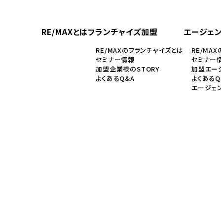
RE/MAXとは
フランチャイズ加盟
エージェ
RE/MAXのフランチャイズとは
RE/MA
セミナー情報
セミナー
加盟企業様のSTORY
加盟エージ
よくあるQ&A
よくあるQ
エージェ