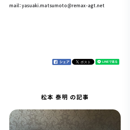
mail：yasuaki.matsumoto@remax-agt.net
松本 泰明 の記事